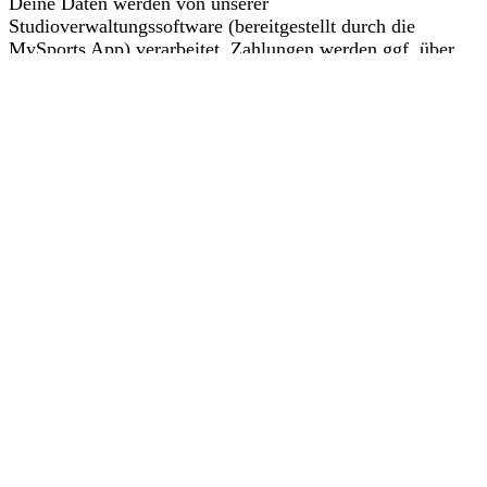
Deine Daten werden von unserer
Studioverwaltungssoftware (bereitgestellt durch die
MySports App) verarbeitet. Zahlungen werden ggf. über
PayPal abgewickelt.
Dieser Verarbeitung musst du zustimmen, bevor du
fortfahren kannst. Mehr dazu findest du in unseren
Datenschutzbestimmungen
.
Zustimmen und Fortfahren
Kontakt
+49(0) 176 207 196 38
info@lacalidad.de